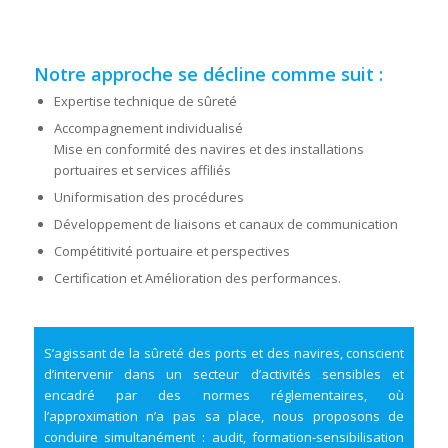
Notre approche se décline comme suit :
Expertise technique de sûreté
Accompagnement individualisé
Mise en conformité des navires et des installations
portuaires et services affiliés
Uniformisation des procédures
Développement de liaisons et canaux de communication
Compétitivité portuaire et perspectives
Certification et Amélioration des performances.
S’agissant de la sûreté des ports et des navires, conscient
d’intervenir dans un secteur d’activités sensibles et
encadré par des normes réglementaires, où
l’approximation n’a pas sa place, nous proposons de
conduire simultanément : audit, formation-sensibilisation